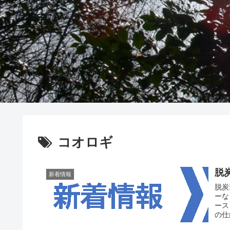
コオロギ
脱炭
新着情報
脱炭
ーな
ース
の仕
信。