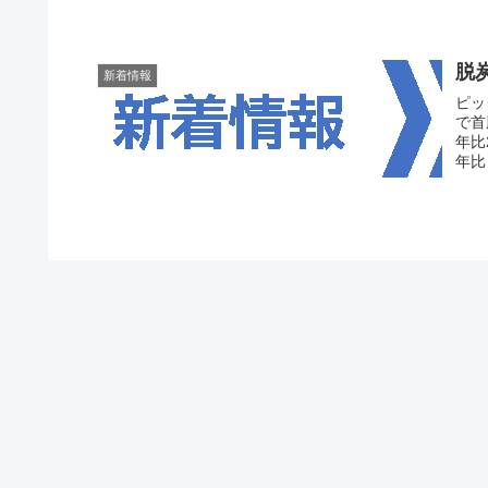
脱
新着情報
ピックアップ 【共同
で首脳級会合。 
年比
年比▲