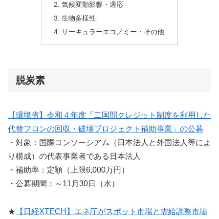
気候変動影響・適応
生物多様性
サーキュラーエコノミー・その他
脱炭素
【環境省】令和４年度「二国間クレジット制度を利用した
代替フロンの回収・破壊プロジェクト補助事業」の公募
・対象：国際コンソーシアム（日本法人と外国法人等によ
り構成）の代表事業者である日本法人
・補助率：定額（上限6,000万円）
・公募期間：～11月30日（水）
★
【日経XTECH】エネ庁がスポット市場と需給調整市場