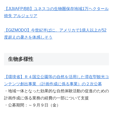
【JIJI/AFP/BB】ユネスコの生物圏保存地域1万ヘクタール
焼失 アルジェリア
【GIZMODO】今世紀半ばに、アメリカで1億人以上が52
度超えの暑さを体感しそう
生物多様性
【環境省】Ｒ４国立公園等の自然を活用した滞在型観光コ
ンテンツ創出事業 （計画作成に係る事業）の２次公募
・地域一体となった効果的な自然体験活動の促進のための
計画作成に係る業務の経費の一部について支援
・公募期間：～９月９日（金）