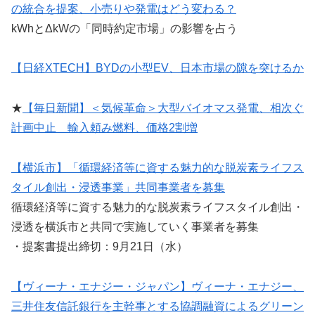
の統合を提案、小売りや発電はどう変わる？
kWhとΔkWの「同時約定市場」の影響を占う
【日経XTECH】BYDの小型EV、日本市場の隙を突けるか
★
【毎日新聞】＜気候革命＞大型バイオマス発電、相次ぐ
計画中止 輸入頼み燃料、価格2割増
【横浜市】「循環経済等に資する魅力的な脱炭素ライフス
タイル創出・浸透事業」共同事業者を募集
循環経済等に資する魅力的な脱炭素ライフスタイル創出・
浸透を横浜市と共同で実施していく事業者を募集
・提案書提出締切：9月21日（水）
【ヴィーナ・エナジー・ジャパン】ヴィーナ・エナジー、
三井住友信託銀行を主幹事とする協調融資によるグリーン