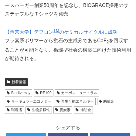
モスバーガー創業50周年を記念し、BIOGRACE採用のサ
ステナブルなＴシャツを発売
TM
【帝京大学】テフロン
のケミカルサイクルに成功
フッ素系ポリマーから蛍石の主成分であるCaF
を回収す
2
ることが可能となり、循環型社会の構築に向けた技術利用
が期待される。
新着情報
Biodiversity
RE100
カーボンニュートラル
サーキュラーエコノミー
再生可能エネルギー
助成金
環境省
生物多様性
脱炭素
補助金
シェアする