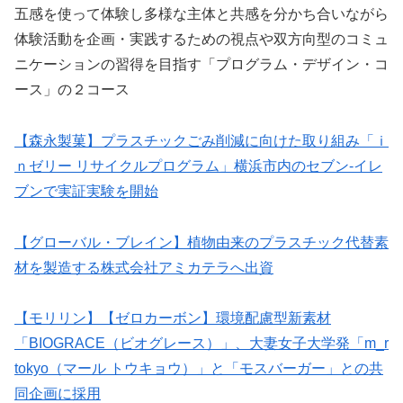
五感を使って体験し多様な主体と共感を分かち合いながら
体験活動を企画・実践するための視点や双方向型のコミュ
ニケーションの習得を目指す「プログラム・デザイン・コ
ース」の２コース
【森永製菓】プラスチックごみ削減に向けた取り組み「ｉ
ｎゼリー リサイクルプログラム」横浜市内のセブン-イレ
ブンで実証実験を開始
【グローバル・ブレイン】植物由来のプラスチック代替素
材を製造する株式会社アミカテラへ出資
【モリリン】【ゼロカーボン】環境配慮型新素材
「BIOGRACE（ビオグレース）」、大妻女子大学発「m_r
tokyo（マール トウキョウ）」と「モスバーガー」との共
同企画に採用