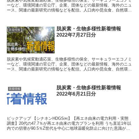
脱炭素や気候変動適応策、生物多様性の保全、サーキュラーエコノミ
ーなど、環境関連の官公庁、企業、団体などの最新情報、海外のニュ
ース、関連の最新研究の情報などを配信。人口肉や昆虫食、自然環境
の仕組みなど、直接的に関連するわけではない情報も織り交ぜて配
信。
脱炭素・生物多様性新着情報
新着情報
2022年7月27日分
脱炭素や気候変動適応策、生物多様性の保全、サーキュラーエコノミ
ーなど、環境関連の官公庁、企業、団体などの最新情報、海外のニュ
ース、関連の最新研究の情報などを配信。人口肉や昆虫食、自然環境
の仕組みなど、直接的に関連するわけではない情報も織り交ぜて配
信。
脱炭素・生物多様性新着情報
新着情報
2022年6月21日分
ピックアップ 【シナネンHDGS㈱】【再エネ由来の電力利用・実態
調査】20代の47.7％が再エネ由来の電力プランを利用 うち直近1年以
内での切替が90.5％Z世代を中心に地球温暖化防止に向けた意識が高
まる 【経産省】...