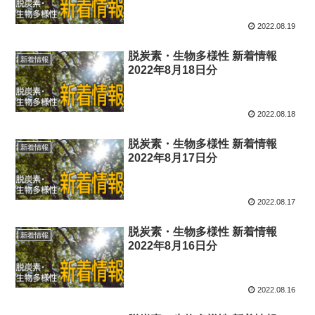
2022.08.19
脱炭素・生物多様性 新着情報
新着情報
2022年8月18日分
2022.08.18
脱炭素・生物多様性 新着情報
新着情報
2022年8月17日分
2022.08.17
脱炭素・生物多様性 新着情報
新着情報
2022年8月16日分
2022.08.16