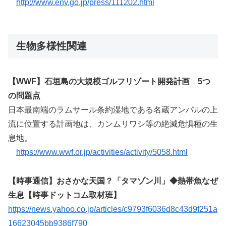
http://www.env.go.jp/press/111202.html
生物多様性関連
【WWF】石垣島の大規模ゴルフリゾート開発計画 5つ
の問題点
日本最南端のラムサール条約湿地である名蔵アンパルの上
流に位置する計画地は、カンムリワシ等の絶滅危惧種の生
息地。
https://www.wwf.or.jp/activities/activity/5058.html
【時事通信】おさかな天国？「タマゾン川」◆熱帯魚なぜ
生息【時事ドットコム取材班】
https://news.yahoo.co.jp/articles/c9793f6036d8c43d9f251a
16623045bb9386f790