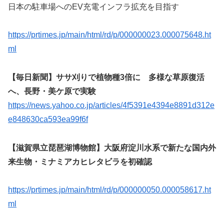
日本の駐車場へのEV充電インフラ拡充を目指す
https://prtimes.jp/main/html/rd/p/000000023.000075648.ht
ml
【毎日新聞】ササ刈りで植物種3倍に 多様な草原復活
へ、長野・美ケ原で実験
https://news.yahoo.co.jp/articles/4f5391e4394e8891d312e
e848630ca593ea99f6f
【滋賀県立琵琶湖博物館】大阪府淀川水系で新たな国内外
来生物・ミナミアカヒレタビラを初確認
https://prtimes.jp/main/html/rd/p/000000050.000058617.ht
ml