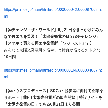
https://prtimes.jp/main/html/rd/p/000000042.000087068.ht
ml
【㈱チェンジ・ザ・ワールド】6月21日をきっかけにみん
なで再エネを普及！「太陽光発電の日 333チャレンジ」
【スマホで買える再エネ発電所 「ワットストア」】
みんなで太陽光発電所を増やすと特典が増えるおトクな
10日間
https://prtimes.jp/main/html/rd/p/000000166.000034887.ht
ml
【㈱ハウスプロデュース】SDGs・脱炭素に向けて企業を
サポート｜非FIT太陽光発電所の販売開始｜特設サイトを
「太陽光発電の日」である6月21日より公開