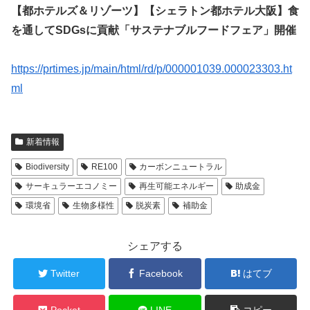
【都ホテルズ＆リゾーツ】【シェラトン都ホテル大阪】食
を通してSDGsに貢献「サステナブルフードフェア」開催
https://prtimes.jp/main/html/rd/p/000001039.000023303.ht
ml
新着情報
Biodiversity
RE100
カーボンニュートラル
サーキュラーエコノミー
再生可能エネルギー
助成金
環境省
生物多様性
脱炭素
補助金
シェアする
Twitter
Facebook
はてブ
Pocket
LINE
コピー