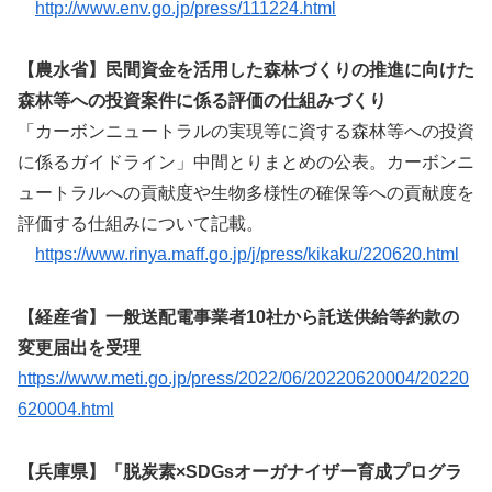
http://www.env.go.jp/press/111224.html
【農水省】民間資金を活用した森林づくりの推進に向けた
森林等への投資案件に係る評価の仕組みづくり
「カーボンニュートラルの実現等に資する森林等への投資
に係るガイドライン」中間とりまとめの公表。カーボンニ
ュートラルへの貢献度や生物多様性の確保等への貢献度を
評価する仕組みについて記載。
https://www.rinya.maff.go.jp/j/press/kikaku/220620.html
【経産省】一般送配電事業者10社から託送供給等約款の
変更届出を受理
https://www.meti.go.jp/press/2022/06/20220620004/20220
620004.html
【兵庫県】「脱炭素×SDGsオーガナイザー育成プログラ