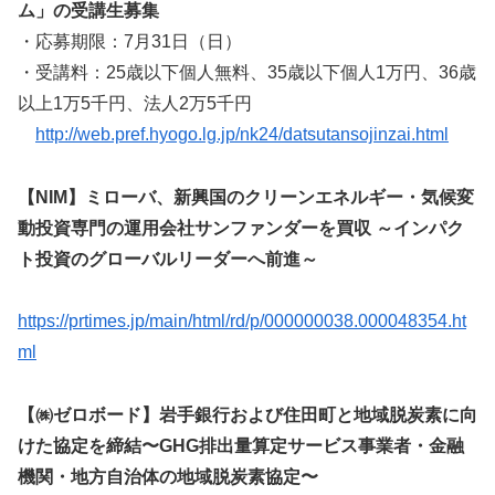
ム」の受講生募集
・応募期限：7月31日（日）
・受講料：25歳以下個人無料、35歳以下個人1万円、36歳
以上1万5千円、法人2万5千円
http://web.pref.hyogo.lg.jp/nk24/datsutansojinzai.html
【NIM】ミローバ、新興国のクリーンエネルギー・気候変
動投資専門の運用会社サンファンダーを買収 ～インパク
ト投資のグローバルリーダーへ前進～
https://prtimes.jp/main/html/rd/p/000000038.000048354.ht
ml
【㈱ゼロボード】岩手銀行および住田町と地域脱炭素に向
けた協定を締結〜GHG排出量算定サービス事業者・金融
機関・地方自治体の地域脱炭素協定〜