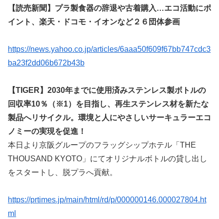
【読売新聞】プラ製食器の辞退や古着購入…エコ活動にポ
イント、楽天・ドコモ・イオンなど２６団体参画
https://news.yahoo.co.jp/articles/6aaa50f609f67bb747cdc3
ba23f2dd06b672b43b
【TIGER】2030年までに使用済みステンレス製ボトルの
回収率10％（※1）を目指し、再生ステンレス材を新たな
製品へリサイクル。環境と人にやさしいサーキュラーエコ
ノミーの実現を促進！
本日より京阪グループのフラッグシップホテル「THE
THOUSAND KYOTO」にてオリジナルボトルの貸し出し
をスタートし、脱プラへ貢献。
https://prtimes.jp/main/html/rd/p/000000146.000027804.ht
ml