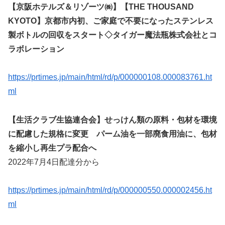
【京阪ホテルズ＆リゾーツ㈱】【THE THOUSAND
KYOTO】京都市内初、ご家庭で不要になったステンレス
製ボトルの回収をスタート◇タイガー魔法瓶株式会社とコ
ラボレーション
https://prtimes.jp/main/html/rd/p/000000108.000083761.ht
ml
【生活クラブ生協連合会】せっけん類の原料・包材を環境
に配慮した規格に変更 パーム油を一部廃食用油に、包材
を縮小し再生プラ配合へ
2022年7月4日配達分から
https://prtimes.jp/main/html/rd/p/000000550.000002456.ht
ml