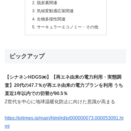
脱炭素関連
気候変動適応策関連
生物多様性関連
サーキュラーエコノミー・その他
ピックアップ
【シナネンHDGS㈱】【再エネ由来の電力利用・実態調
査】20代の47.7％が再エネ由来の電力プランを利用 うち
直近1年以内での切替が90.5％
Z世代を中心に地球温暖化防止に向けた意識が高まる
https://prtimes.jp/main/html/rd/p/000000073.000053091.ht
ml