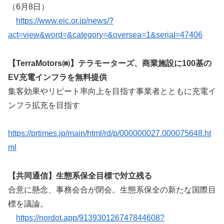
（6月8日）
https://www.eic.or.jp/news/?
act=view&word=&category=&oversea=1&serial=47406
【TerraMotors㈱】テラモーターズ、商業施設に100基の
EV充電インフラを無料提供
集客効果やリピート率向上を目指す事業者とともに充電イ
ンフラ拡充を目指す
https://prtimes.jp/main/html/rd/p/000000027.000075648.ht
ml
【共同通信】生態系保全目標で対立残る
合意に懸念、事務会合が閉会。生態系保全の新たな国際目
標を議論。
https://nordot.app/913930126747844608?