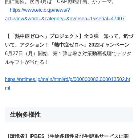
的に開催。次回8月は「CAP戦略計画」がテーマ。
https://www.eic.or.jp/news/?
act=view&word=&category=&oversea=1&serial=47407
【「熱中症ゼロへ」プロジェクト】全３弾 知って、気づ
いて、アクション！「熱中症ゼロへ」2022キャンペーン
6月27日（月）開始、第１弾は暑さ対策動画視聴でデジタ
ルギフトが当たる！
https://prtimes.jp/main/html/rd/p/000000083.000013502.ht
ml
生物多様性
【環境省】IPBES（生物多様性及び生態系サービスに関