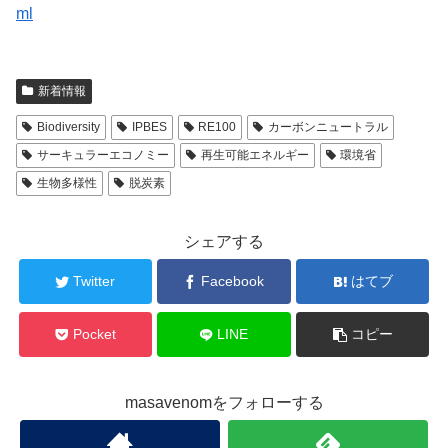
ml
新着情報
Biodiversity
IPBES
RE100
カーボンニュートラル
サーキュラーエコノミー
再生可能エネルギー
環境省
生物多様性
脱炭素
シェアする
Twitter
Facebook
はてブ
Pocket
LINE
コピー
masavenomをフォローする