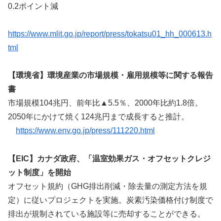
0.2ポイント減
https://www.mlit.go.jp/report/press/tokatsu01_hh_000613.h
tml
【環境省】環境産業の市場規模・雇用規模等に関する報告
書
市場規模104兆円、前年比▲5.5％、2000年比約1.8倍。
2050年にかけて焼く124兆円まで成長すると推計。
https://www.env.go.jp/press/111220.html
【EIC】カナダ政府、「温室効果ガス・オフセットクレジ
ット制度」を開始
オフセット規約（GHG排出削減・除去量の測定方法を規
定）に従いプロジェクトを実施。炭素汚染価格付け制度で
排出が規制されている施設等に売却することができる。