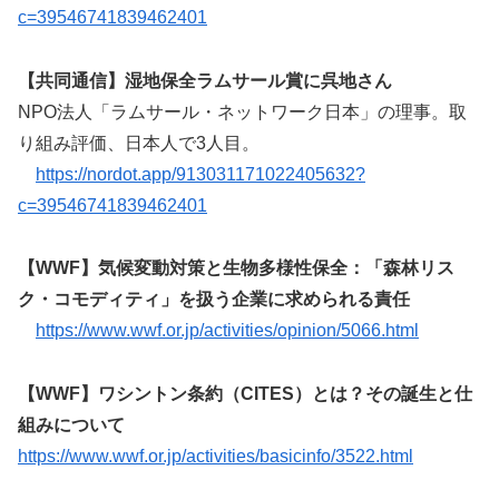
c=39546741839462401
【共同通信】湿地保全ラムサール賞に呉地さん
NPO法人「ラムサール・ネットワーク日本」の理事。取
り組み評価、日本人で3人目。
https://nordot.app/913031171022405632?
c=39546741839462401
【WWF】気候変動対策と生物多様性保全：「森林リス
ク・コモディティ」を扱う企業に求められる責任
https://www.wwf.or.jp/activities/opinion/5066.html
【WWF】ワシントン条約（CITES）とは？その誕生と仕
組みについて
https://www.wwf.or.jp/activities/basicinfo/3522.html