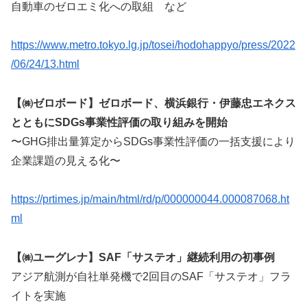
自動車のゼロエミ化への取組 など
https://www.metro.tokyo.lg.jp/tosei/hodohappyo/press/2022
/06/24/13.html
【㈱ゼロボード】ゼロボード、横浜銀行・伊藤忠エネクス
とともにSDGs事業性評価の取り組みを開始
〜GHG排出量算定からSDGs事業性評価の一括支援により
企業課題の見える化〜
https://prtimes.jp/main/html/rd/p/000000044.000087068.ht
ml
【㈱ユーグレナ】SAF「サステオ」継続利用の初事例
アジア航測が自社単発機で2回目のSAF「サステオ」フラ
イトを実施