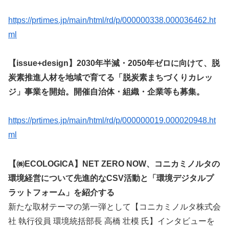
https://prtimes.jp/main/html/rd/p/000000338.000036462.ht
ml
【issue+design】2030年半減・2050年ゼロに向けて、脱
炭素推進人材を地域で育てる「脱炭素まちづくりカレッ
ジ」事業を開始。開催自治体・組織・企業等も募集。
https://prtimes.jp/main/html/rd/p/000000019.000020948.ht
ml
【㈱ECOLOGICA】NET ZERO NOW、コニカミノルタの
環境経営について先進的なCSV活動と「環境デジタルプ
ラットフォーム」を紹介する
新たな取材テーマの第一弾として【コニカミノルタ株式会
社 執行役員 環境統括部長 高橋 壮模 氏】インタビューを