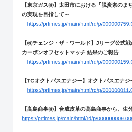
【東京ガス㈱】太田市における「脱炭素のま
の実現を目指して～
https://prtimes.jp/main/html/rd/p/000000759
【㈱チェンジ・ザ・ワールド】Jリーグ公式戦
カーボンオフセットマッチ 結果のご報告
https://prtimes.jp/main/html/rd/p/000000159
【TGオクトパスエナジー】オクトパスエナジ
https://prtimes.jp/main/html/rd/p/000000011
【高島商事㈱】合成皮革の髙島商事から、生分
https://prtimes.jp/main/html/rd/p/000000009.0