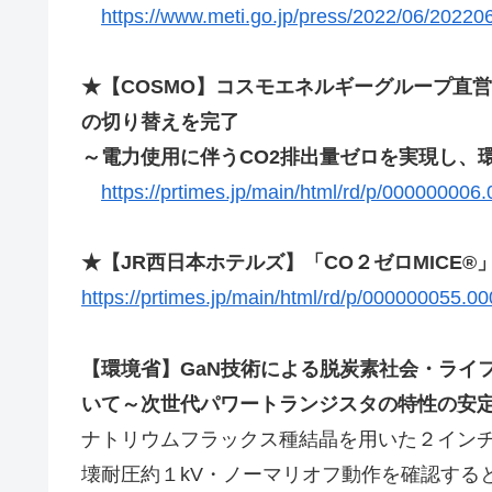
https://www.meti.go.jp/press/2022/06/2022
★【COSMO】コスモエネルギーグループ直営
の切り替えを完了
～電力使用に伴うCO2排出量ゼロを実現し、
https://prtimes.jp/main/html/rd/p/000000006
★【JR西日本ホテルズ】「CO２ゼロMICE
https://prtimes.jp/main/html/rd/p/000000055.0
【環境省】GaN技術による脱炭素社会・ライ
いて～次世代パワートランジスタの特性の安
ナトリウムフラックス種結晶を用いた２インチ
壊耐圧約１kV・ノーマリオフ動作を確認する