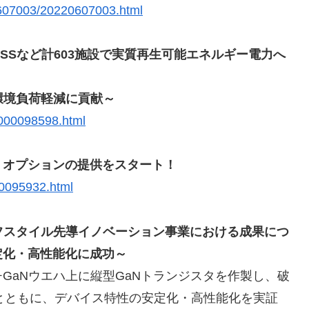
0607003/20220607003.html
SSなど計603施設で実質再生可能エネルギー電力へ
環境負荷軽減に貢献～
.000098598.html
®」オプションの提供をスタート！
00095932.html
フスタイル先導イノベーション事業における成果につ
定化・高性能化に成功～
GaNウエハ上に縦型GaNトランジスタを作製し、破
とともに、デバイス特性の安定化・高性能化を実証