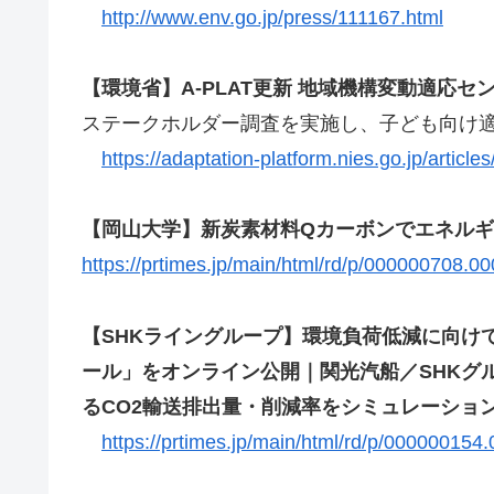
http://www.env.go.jp/press/111167.html
【環境省】A-PLAT更新 地域機構変動適応センタ
ステークホルダー調査を実施し、子ども向け
https://adaptation-platform.nies.go.jp/article
【岡山大学】新炭素材料Qカーボンでエネル
https://prtimes.jp/main/html/rd/p/000000708.0
【SHKライングループ】環境負荷低減に向けて
ール」をオンライン公開｜関光汽船／SHKグ
るCO2輸送排出量・削減率をシミュレーショ
https://prtimes.jp/main/html/rd/p/000000154