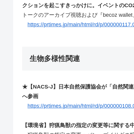
クションを起こすきっかけに。イベントのCO
トークのアーカイブ視聴および『becoz wa
https://prtimes.jp/main/html/rd/p/000000117
生物多様性関連
★【NACS-J】日本自然保護協会が「自然関
へ参画
https://prtimes.jp/main/html/rd/p/000000108
【環境省】狩猟鳥獣の指定の変更等に関する