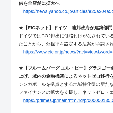
供を全店舗に拡大へ
https://news.yahoo.co.jp/articles/e25a204
★【EICネット】ドイツ 連邦政府が建築部
ドイツではCO2排出に価格付けがなされてい
たことから、分担率を設定する法案が承認さ
https://www.eic.or.jp/news/?act=view&wor
★【ブルームバーグ エル・ピー】グラスゴー
上げ、域内の金融機関によるネットゼロ移行
シンガポールを拠点とする地域特化型の新た
ファイナンスの拡大を支援し、ネットゼロ・
https://prtimes.jp/main/html/rd/p/000000135