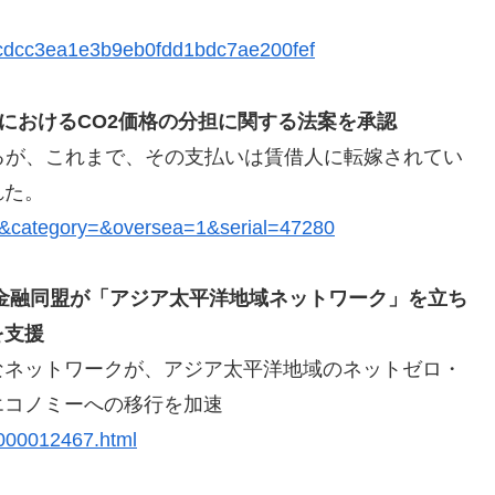
a5cdcc3ea1e3b9eb0fdd1bdc7ae200fef
門におけるCO2価格の分担に関する法案を承認
るが、これまで、その支払いは賃借人に転嫁されてい
れた。
d=&category=&oversea=1&serial=47280
金融同盟が「アジア太平洋地域ネットワーク」を立ち
を支援
なネットワークが、アジア太平洋地域のネットゼロ・
エコノミーへの移行を加速
.000012467.html