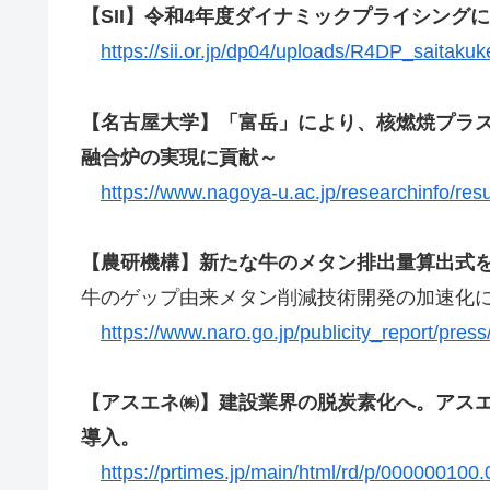
【SII】令和4年度ダイナミックプライシン
https://sii.or.jp/dp04/uploads/R4DP_saitakuk
【名古屋大学】「富岳」により、核燃焼プラズ
融合炉の実現に貢献～
https://www.nagoya-u.ac.jp/researchinfo/res
【農研機構】新たな牛のメタン排出量算出式
牛のゲップ由来メタン削減技術開発の加速化
https://www.naro.go.jp/publicity_report/press
【アスエネ㈱】建設業界の脱炭素化へ。アスエ
導入。
https://prtimes.jp/main/html/rd/p/000000100